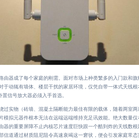
路由器成了每个家庭的刚需。面对市场上种类繁多的入门款和旗
对于动辄有墙体、楼层干扰的家居环境，仅凭自带一体式天线根
—外置信号放大器必须入手首选。
绕过实物（砖墙、混凝土隔断能力最佳有限的载体，随着两室两
片模拟元器件根本无法在远端远端维持充足讯效能。绝大数量仅
由器的重要屏障不止内核芯片速度巨快跟一个酷到炸的天线数根
部信道通过材质阻尼阻令高速衰竭这一窘状，便会引发家庭常态